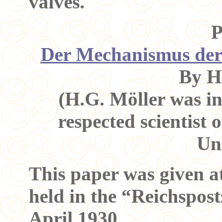
valves.
P
Der Mechanismus de
By H
(H.G. Möller was in
respected scientist
Uni
This paper was given a
held in the “Reichspost
April 1930.