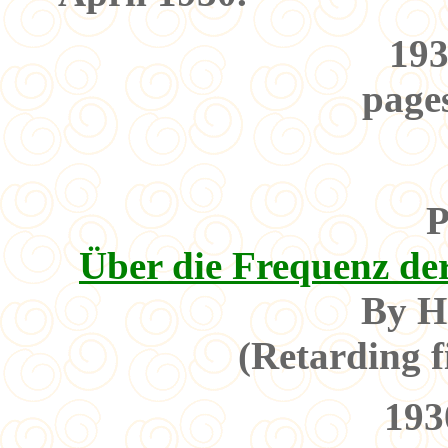
193
pages
P
Über die Frequenz d
By H
(Retarding f
193