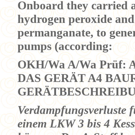
Onboard they carried a
hydrogen peroxide and
permanganate, to gener
pumps (according:
OKH/Wa A/Wa Prüf: An
DAS GERÄT A4 BAU
GERÄTBESCHREIBUNG
Verdampfungsverluste fü
einem LKW 3 bis 4 Kes